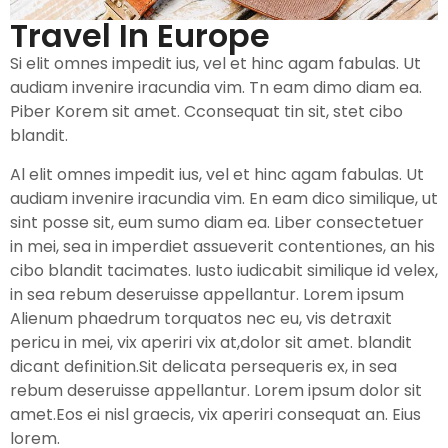
Travel In Europe
Si elit omnes impedit ius, vel et hinc agam fabulas. Ut
audiam invenire iracundia vim. Tn eam dimo diam ea.
Piber Korem sit amet. Cconsequat tin sit, stet cibo
blandit.
Al elit omnes impedit ius, vel et hinc agam fabulas. Ut
audiam invenire iracundia vim. En eam dico similique, ut
sint posse sit, eum sumo diam ea. Liber consectetuer
in mei, sea in imperdiet assueverit contentiones, an his
cibo blandit tacimates. Iusto iudicabit similique id velex,
in sea rebum deseruisse appellantur. Lorem ipsum
Alienum phaedrum torquatos nec eu, vis detraxit
pericu in mei, vix aperiri vix at,dolor sit amet. blandit
dicant definition.Sit delicata persequeris ex, in sea
rebum deseruisse appellantur. Lorem ipsum dolor sit
amet.Eos ei nisl graecis, vix aperiri consequat an. Eius
lorem.