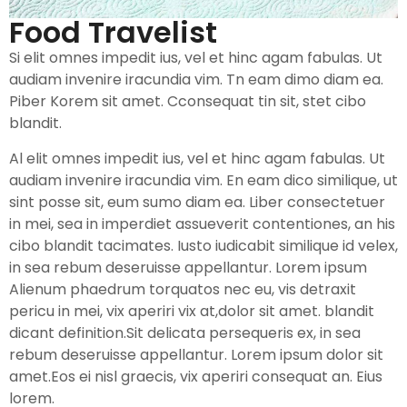
Food Travelist
Si elit omnes impedit ius, vel et hinc agam fabulas. Ut
audiam invenire iracundia vim. Tn eam dimo diam ea.
Piber Korem sit amet. Cconsequat tin sit, stet cibo
blandit.
Al elit omnes impedit ius, vel et hinc agam fabulas. Ut
audiam invenire iracundia vim. En eam dico similique, ut
sint posse sit, eum sumo diam ea. Liber consectetuer
in mei, sea in imperdiet assueverit contentiones, an his
cibo blandit tacimates. Iusto iudicabit similique id velex,
in sea rebum deseruisse appellantur. Lorem ipsum
Alienum phaedrum torquatos nec eu, vis detraxit
pericu in mei, vix aperiri vix at,dolor sit amet. blandit
dicant definition.Sit delicata persequeris ex, in sea
rebum deseruisse appellantur. Lorem ipsum dolor sit
amet.Eos ei nisl graecis, vix aperiri consequat an. Eius
lorem.