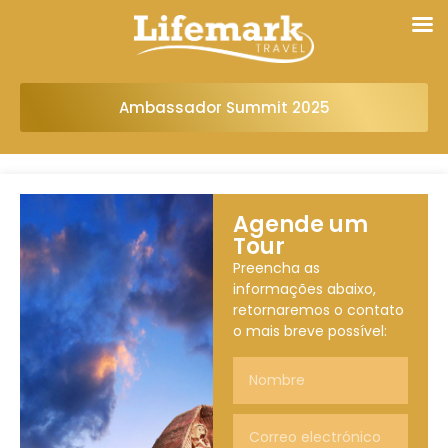
Ambassador Summit 2025
Agende um
Tour
Preencha as
informações abaixo,
retornaremos o contato
o mais breve possível: